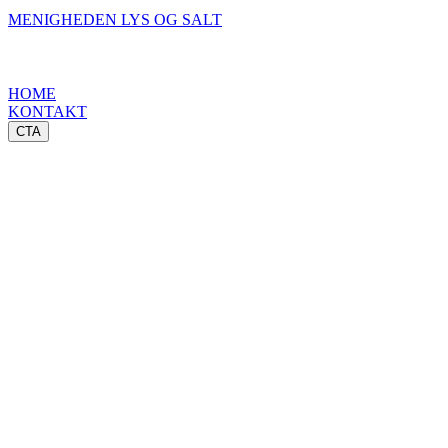
MENIGHEDEN LYS OG SALT
HOME
KONTAKT
CTA
Dagens Andagt - 16. august
”Og tilpas jer ikke denne verden … ” (Rom
12,2)
Hvis en verdslig kristen, overhovedet, skal
gøre sig forhåbninger om at blive frelst - vil
det ske med nød og næppe. Men en sådan
kneben frelse bør vi alle frygte. Og her er det,
at jeg må spørge dig - du, som lever med et
ben i hver lejr: Ønsker du virkelig at forlade