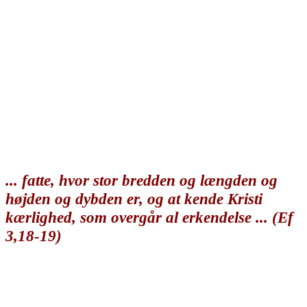
forhånelse, må du selv tage konsekvenserne
(Heb 13,5; 1 Tim 6,17). Alt har sin pris,
hvilket en dag vil komme frem i lyset!
Men hvis du, til gengæld, ønsker at opleve
himmelske tilstande på denne jord ... og hvis
du længes efter at få del i Guds mægtige kraft,
og hvis du - sammen med alle de hellige
ønsker at:
... fatte, hvor stor bredden og længden og
højden og dybden er, og at kende Kristi
kærlighed, som overgår al erkendelse ... (Ef
3,18-19)
- så start allerede i dag! Skil dig ud - forlad dit
syndige liv, som kun formår at skille dig fra