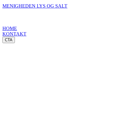
MENIGHEDEN LYS OG SALT
HOME
KONTAKT
CTA
Dagens Andagt - 26. september
Jeg er ikke kommet for at bringe fred, men
sværd (Matt 10,34)
Såfremt du har besluttet dig for at melde dig
ind under Kristi fane, må du samtidig sætte
dig ned og beregne omkostningerne. Du må,
først og fremmest, fornægte dig selv…
derefter må du tage dit kors op og følge ham -
og du må være tilfreds med at være hadet af