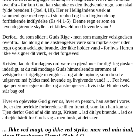
ovenfra - for kun Gud kan skænke os den livgivende regn, som skal
fylde brønden!! (Joel 4,18). Her er Helligåndens værk at
sammenligne med regn - i sin renhed og i sin livgivende og
forfriskende indflydelse (Es 44,1-5). Denne regn er som en
levendegørende skylle... et kildevæld med levende vand!
Derfor... du som slider i Guds Rige - men som mangler velsignelsen
ovenfra... lad aldrig dine anstrengelser være som mørke skyer uden
regn og som ødelagte brønde, der ikke holder vand - for hvis Herren
ikke velsigner dit værk, er det forgæves!
Kristen, lad derfor dagens ord være en øjenåbner for dig! Jeg ønsker
inderligt, at du må modtage Guds himmelsendte strømme af
velsignelser i rigelige mængder… og at de brønde, som du selv
udgraver, må fyldes med levende og livgivende vand! … For hvad
hjælper vores egne midler og anstrengelser - hvis ikke Himlen selv
står bag os!
Hver en oplevelse Gud giver os, hver en person, han sætter i vores
liv, er den perfekte forberedelse til en fremtid, som kun han kan se.
Tjen derfor Gud af al din magt, Kristen... lad dit lys brænde... lad os
arbejde hårdt for Guds sag - men husk, at det sker...
... Ikke ved magt, og ikke ved styrke, men ved min ånd,