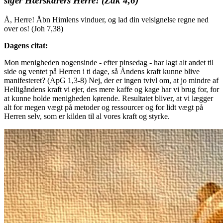
siger Hærskarers Herre! (Zak 4,6)
Å, Herre! Åbn Himlens vinduer, og lad din velsignelse regne ned
over os! (Joh 7,38)
Dagens citat:
Mon menigheden nogensinde - efter pinsedag - har lagt alt andet til
side og ventet på Herren i ti dage, så Åndens kraft kunne blive
manifesteret? (ApG 1,3-8) Nej, der er ingen tvivl om, at jo mindre af
Helligåndens kraft vi ejer, des mere kaffe og kage har vi brug for, for
at kunne holde menigheden kørende. Resultatet bliver, at vi lægger
alt for megen vægt på metoder og ressourcer og for lidt vægt på
Herren selv, som er kilden til al vores kraft og styrke.