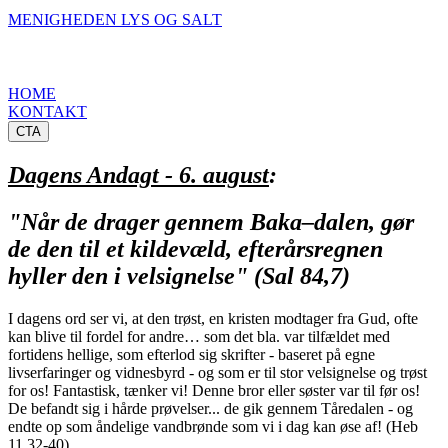
MENIGHEDEN LYS OG SALT
HOME
KONTAKT
CTA
Dagens Andagt - 6. august
:
"Når de drager gennem Baka–dalen, gør
de den til et kildevæld, efterårsregnen
hyller den i velsignelse" (Sal 84,7)
I dagens ord ser vi, at den trøst, en kristen modtager fra Gud, ofte
kan blive til fordel for andre… som det bla. var tilfældet med
fortidens hellige, som efterlod sig skrifter - baseret på egne
livserfaringer og vidnesbyrd - og som er til stor velsignelse og trøst
for os! Fantastisk, tænker vi! Denne bror eller søster var til før os!
De befandt sig i hårde prøvelser... de gik gennem Tåredalen - og
endte op som åndelige vandbrønde som vi i dag kan øse af! (Heb
11,32-40)