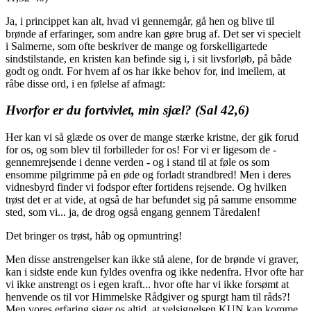
Ja, i princippet kan alt, hvad vi gennemgår, gå hen og blive til
brønde af erfaringer, som andre kan gøre brug af. Det ser vi specielt
i Salmerne, som ofte beskriver de mange og forskelligartede
sindstilstande, en kristen kan befinde sig i, i sit livsforløb, på både
godt og ondt. For hvem af os har ikke behov for, ind imellem, at
råbe disse ord, i en følelse af afmagt:
Hvorfor er du fortvivlet, min sjæl? (Sal 42,6)
Her kan vi så glæde os over de mange stærke kristne, der gik forud
for os, og som blev til forbilleder for os! For vi er ligesom de -
gennemrejsende i denne verden - og i stand til at føle os som
ensomme pilgrimme på en øde og forladt strandbred! Men i deres
vidnesbyrd finder vi fodspor efter fortidens rejsende. Og hvilken
trøst det er at vide, at også de har befundet sig på samme ensomme
sted, som vi... ja, de drog også engang gennem Tåredalen!
Det bringer os trøst, håb og opmuntring!
Men disse anstrengelser kan ikke stå alene, for de brønde vi graver,
kan i sidste ende kun fyldes ovenfra og ikke nedenfra. Hvor ofte har
vi ikke anstrengt os i egen kraft... hvor ofte har vi ikke forsømt at
henvende os til vor Himmelske Rådgiver og spurgt ham til råds?!
Men vores erfaring siger os altid, at velsignelsen KUN kan komme