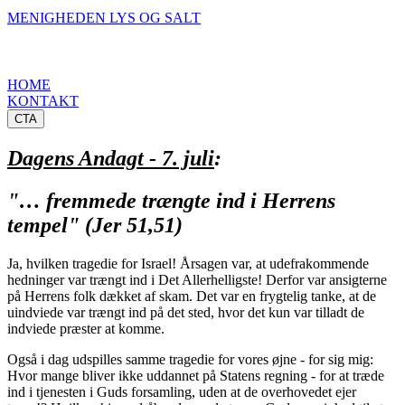
MENIGHEDEN LYS OG SALT
HOME
KONTAKT
CTA
Dagens Andagt - 7. juli
:
"… fremmede trængte ind i Herrens
tempel" (Jer 51,51)
Ja, hvilken tragedie for Israel! Årsagen var, at udefrakommende
hedninger var trængt ind i Det Allerhelligste! Derfor var ansigterne
på Herrens folk dækket af skam. Det var en frygtelig tanke, at de
uindviede var trængt ind på det sted, hvor det kun var tilladt de
indviede præster at komme.
Også i dag udspilles samme tragedie for vores øjne - for sig mig:
Hvor mange bliver ikke uddannet på Statens regning - for at træde
ind i tjenesten i Guds forsamling, uden at de overhovedet ejer