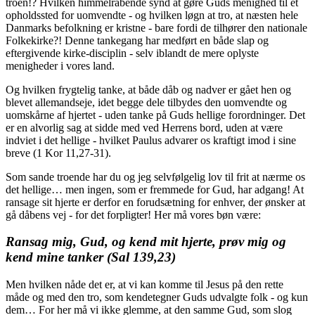
troen!? Hvilken himmelråbende synd at gøre Guds menighed til et
opholdssted for uomvendte - og hvilken løgn at tro, at næsten hele
Danmarks befolkning er kristne - bare fordi de tilhører den nationale
Folkekirke?! Denne tankegang har medført en både slap og
eftergivende kirke-disciplin - selv iblandt de mere oplyste
menigheder i vores land.
Og hvilken frygtelig tanke, at både dåb og nadver er gået hen og
blevet allemandseje, idet begge dele tilbydes den uomvendte og
uomskårne af hjertet - uden tanke på Guds hellige forordninger. Det
er en alvorlig sag at sidde med ved Herrens bord, uden at være
indviet i det hellige - hvilket Paulus advarer os kraftigt imod i sine
breve (1 Kor 11,27-31).
Som sande troende har du og jeg selvfølgelig lov til frit at nærme os
det hellige… men ingen, som er fremmede for Gud, har adgang! At
ransage sit hjerte er derfor en forudsætning for enhver, der ønsker at
gå dåbens vej - for det forpligter! Her må vores bøn være:
Ransag mig, Gud, og kend mit hjerte, prøv mig og
kend mine tanker (Sal 139,23)
Men hvilken nåde det er, at vi kan komme til Jesus på den rette
måde og med den tro, som kendetegner Guds udvalgte folk - og kun
dem… For her må vi ikke glemme, at den samme Gud, som slog