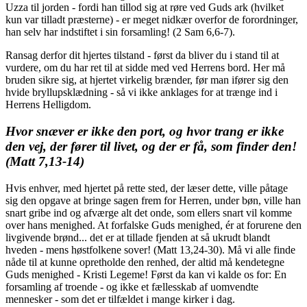
Uzza til jorden - fordi han tillod sig at røre ved Guds ark (hvilket
kun var tilladt præsterne) - er meget nidkær overfor de forordninger,
han selv har indstiftet i sin forsamling! (2 Sam 6,6-7).
Ransag derfor dit hjertes tilstand - først da bliver du i stand til at
vurdere, om du har ret til at sidde med ved Herrens bord. Her må
bruden sikre sig, at hjertet virkelig brænder, før man ifører sig den
hvide bryllupsklædning - så vi ikke anklages for at trænge ind i
Herrens Helligdom.
Hvor snæver er ikke den port, og hvor trang er ikke
den vej, der fører til livet, og der er få, som finder den!
(Matt 7,13-14)
Hvis enhver, med hjertet på rette sted, der læser dette, ville påtage
sig den opgave at bringe sagen frem for Herren, under bøn, ville han
snart gribe ind og afværge alt det onde, som ellers snart vil komme
over hans menighed. At forfalske Guds menighed, ér at forurene den
livgivende brønd... det er at tillade fjenden at så ukrudt blandt
hveden - mens høstfolkene sover! (Matt 13,24-30). Må vi alle finde
nåde til at kunne opretholde den renhed, der altid må kendetegne
Guds menighed - Kristi Legeme! Først da kan vi kalde os for: En
forsamling af troende - og ikke et fællesskab af uomvendte
mennesker - som det er tilfældet i mange kirker i dag.