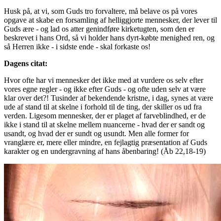
Husk på, at vi, som Guds tro forvaltere, må belave os på vores
opgave at skabe en forsamling af helliggjorte mennesker, der lever til
Guds ære - og lad os atter genindføre kirketugten, som den er
beskrevet i hans Ord, så vi holder hans dyrt-købte menighed ren, og
så Herren ikke - i sidste ende - skal forkaste os!
Dagens citat:
Hvor ofte har vi mennesker det ikke med at vurdere os selv efter
vores egne regler - og ikke efter Guds - og ofte uden selv at være
klar over det?! Tusinder af bekendende kristne, i dag, synes at være
ude af stand til at skelne i forhold til de ting, der skiller os ud fra
verden. Ligesom mennesker, der er plaget af farveblindhed, er de
ikke i stand til at skelne mellem nuancerne - hvad der er sandt og
usandt, og hvad der er sundt og usundt. Men alle former for
vranglære er, mere eller mindre, en fejlagtig præsentation af Guds
karakter og en undergravning af hans åbenbaring! (Åb 22,18-19)